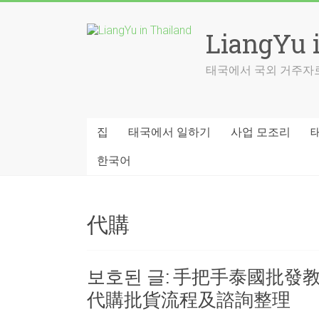
Skip
to
LiangYu 
content
태국에서 국외 거주자로
집
태국에서 일하기
사업 모조리
한국어
代購
보호된 글: 手把手泰國批
代購批貨流程及諮詢整理