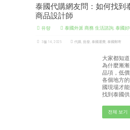
泰國代購網友問：如何找到
商品設計師
유량
泰國外派 商務 生活諮詢
,
泰國好
3월 14, 2025
代購
,
批發
,
泰國運費
,
泰國郵寄
大家都知道
為什麼漸漸
品項，低價
各個地方的
國現場才能
找到泰國供
전체 보기