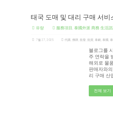
태국 도매 및 대리 구매 서비
유량
服務項目
,
泰國外派 商務 生活諮
7월 27, 2025
代購
,
佛牌
,
批發
,
批貨
,
泰劇
,
泰國
,
泰
블로그를 시
주 연락을 
해외로 물품
판매자와의 
리 구매 산
전체 보기