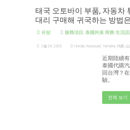
태국 오토바이 부품, 자동차 
대리 구매해 귀국하는 방법은
유량
服務項目
,
泰國外派 商務 生活諮
2월 24, 2025
Honda
,
Kawasaki
,
Yamaha
,
代購
,
山
近期陸續有
泰國代購汽
回台灣？在
驗。
전체 보기