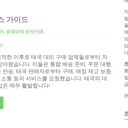
해
지
스 가이드
발
을
詢
,
泰國好物 批發代購
제
되
綜
있
다
작한 이후로 태국 대리 구매 업체들로부터 자
받아왔습니다. 이들은 통합 배송 준비, 주문 대행,
전
통
 반송, 태국 판매자로부터 구매, 매장 재고 보충,
및
소통 등의 서비스를 요청했습니다. 태국의 대
공
업은 매우 활발합니다!
편