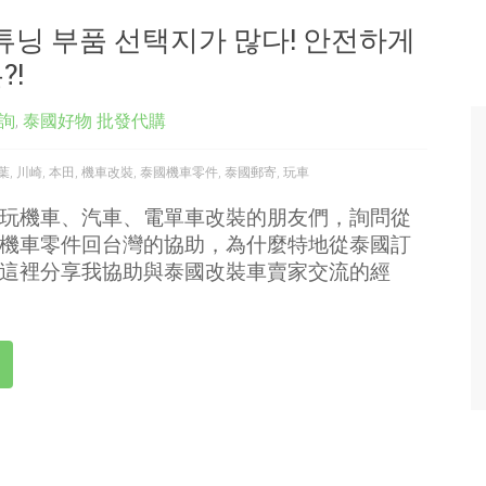
튜닝 부품 선택지가 많다! 안전하게
?!
詢
,
泰國好物 批發代購
葉
,
川崎
,
本田
,
機車改裝
,
泰國機車零件
,
泰國郵寄
,
玩車
玩機車、汽車、電單車改裝的朋友們，詢問從
機車零件回台灣的協助，為什麼特地從泰國訂
這裡分享我協助與泰國改裝車賣家交流的經