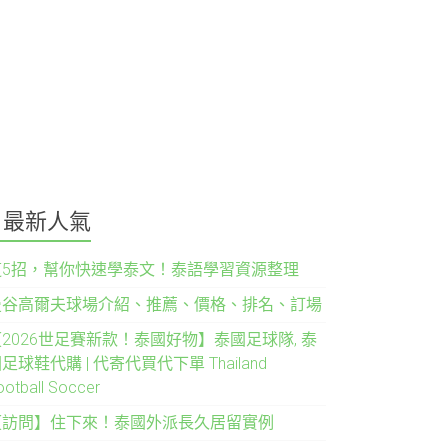
最新人氣
這5招，幫你快速學泰文！泰語學習資源整理
曼谷高爾夫球場介紹、推薦、價格、排名、訂場
2026世足賽新款！泰國好物】泰國足球隊, 泰
足球鞋代購 | 代寄代買代下單 Thailand
ootball Soccer
【訪問】住下來！泰國外派長久居留實例