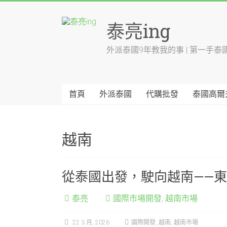
Skip
to
泰亮ing
content
外派泰國9年教我的事 | 第一手泰
首頁
外派泰國
代購批發
泰國高爾
越南
從泰國出發，駛向越南——
泰亮
國際市場開發
,
越南市場
22 3 月, 2026
國際開發
,
越南
,
越南市場