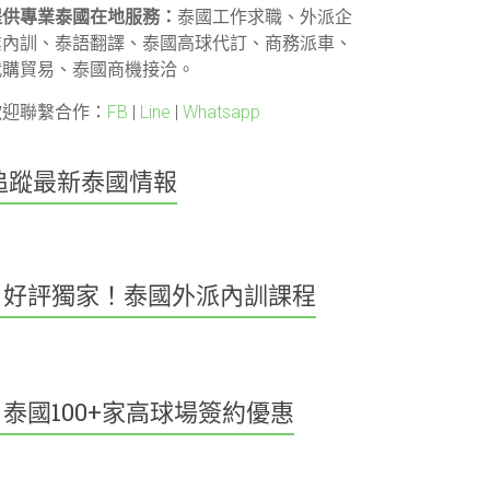
提供專業泰國在地服務：
泰國工作求職、外派企
業內訓、泰語翻譯、泰國高球代訂、商務派車、
代購貿易、泰國商機接洽。
歡迎聯繫合作：
FB
|
Line
|
Whatsapp
追蹤最新泰國情報
好評獨家！泰國外派內訓課程
泰國100+家高球場簽約優惠