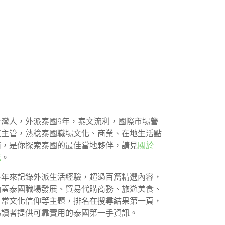
台灣人，外派泰國9年，泰文流利，國際市場營
運主管，熟稔泰國職場文化、商業、在地生活點
滴，是你探索泰國的最佳當地夥伴，請見
關於
我
。
多年來記錄外派生活經驗，超過百篇精選內容，
涵蓋泰國職場發展、貿易代購商務、旅遊美食、
日常文化信仰等主題，排名在搜尋結果第一頁，
為讀者提供可靠實用的泰國第一手資訊。