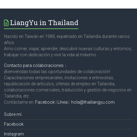
LiangYu in Thailand
Nacido en Taiwán en 1989, expatriado en Tailandia durante varios
años.
Amo comer, viajar, aprender, descubrir nuevas culturas y entornos,
trabajar con dedicación y vivir la vida al máximo.
Contacto para colaboraciones
：
¡Bienvenidas todas las oportunidades de colaboración!
Capacitaciones empresariales, invitaciones a entrevistas,
republicación de artículos, ofertas de empleo en Tailandia,
colaboraciones comerciales, traducción y gestión de negocios en
Tailandia, etc.
Contáctame en:
Facebook
|
Línea
|
hola@thailiangyu.com
.
Sobre mí
Facebook
Instagram