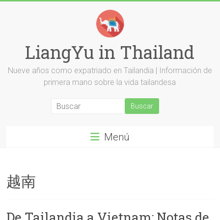
Saltar
al
contenido
LiangYu in Thailand
Nueve años como expatriado en Tailandia | Información de
primera mano sobre la vida tailandesa
Menú
越南
De Tailandia a Vietnam: Notas de