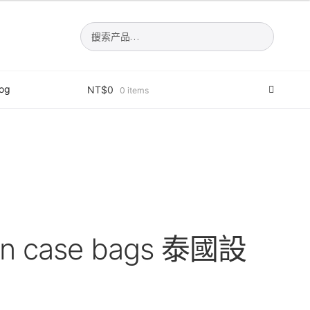
搜
搜
索：
索
log
NT$
0
0 items
填表
in case bags 泰國設