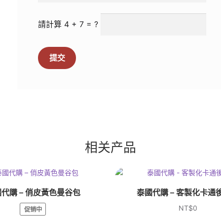
請計算 4 + 7 = ?
相关产品
代購 – 俏皮黃色曼谷包
泰國代購 – 客製化卡通
NT$
0
促销中