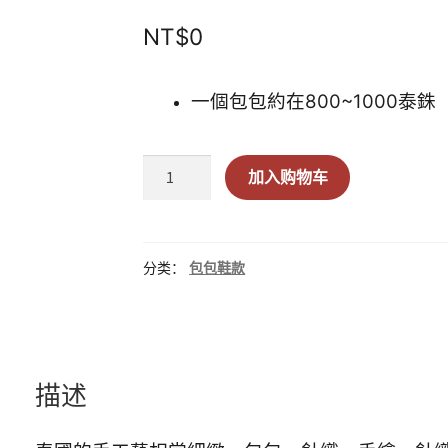
NT$
0
一個包包約在800~1000泰銖
泰
加入购物车
國
代
購
-
分类：
包包鞋款
Just
in
case
bags
描述
泰
國
設