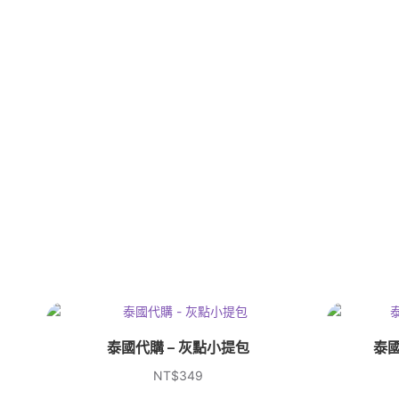
泰國代購 – 灰點小提包
泰國
NT$
349