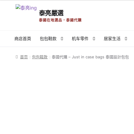
泰亮嚴選
Skip
Skip
泰國在地選品・泰國代購
to
to
navigation
content
商店首頁
包包鞋款
机车零件
居家生活
首页
Register
Register
使用条款
商店
我的帳號
推廣者
首页
包包鞋款
泰國代購 – Just in case bags 泰國設計包包
泰國外派生活
泰國工作商業
泰国新闻
泰好吃Local Foo
隐私权政策与免责声明