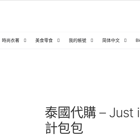
時尚衣著
美食零食
我的帳號
简体中文
B
頁面
泰亮团队
泰國外派企業內訓課程｜索取課程大綱，諮詢單
d
泰式生活
漫步泰國私房景點
結帳
联络
訂閱泰亮ing
購物車
泰國代購 – Just 
計包包