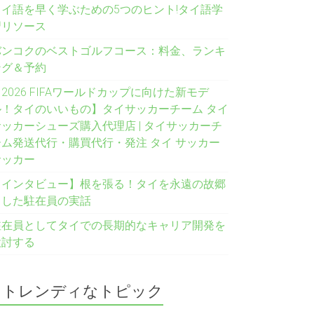
タイ語を早く学ぶための5つのヒント!タイ語学
習リソース
バンコクのベストゴルフコース：料金、ランキ
ング＆予約
2026 FIFAワールドカップに向けた新モデ
ル！タイのいいもの】タイサッカーチーム タイ
サッカーシューズ購入代理店 | タイサッカーチ
ーム発送代行・購買代行・発注 タイ サッカー
サッカー
【インタビュー】根を張る！タイを永遠の故郷
とした駐在員の実話
駐在員としてタイでの長期的なキャリア開発を
検討する
トレンディなトピック