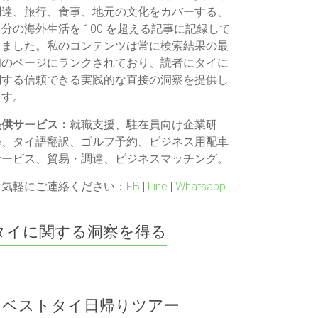
調達、旅行、食事、地元の文化をカバーする、
自分の海外生活を 100 を超える記事に記録して
きました。私のコンテンツは常に検索結果の最
初のページにランクされており、読者にタイに
関する信頼できる実践的な直接の洞察を提供し
ます。
提供サービス：
就職支援、駐在員向け企業研
修、タイ語翻訳、ゴルフ予約、ビジネス用配車
サービス、貿易・調達、ビジネスマッチング。
お気軽にご連絡ください：
FB
|
Line
|
Whatsapp
タイに関する洞察を得る
ベストタイ日帰りツアー