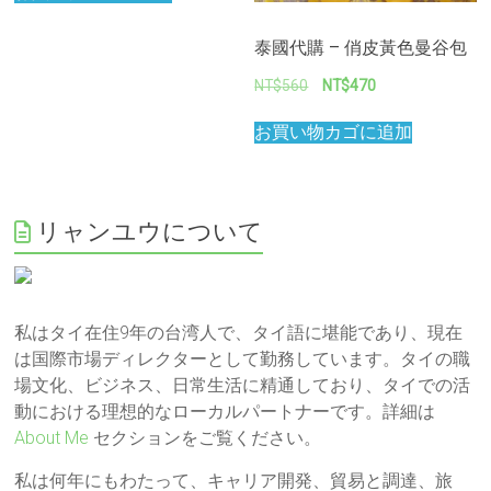
泰國代購 – 俏皮黃色曼谷包
元
現
NT$
560
NT$
470
の
在
価
の
お買い物カゴに追加
格
価
は
格
NT$560
は
で
NT$470
リャンユウについて
し
で
た。
す。
私はタイ在住9年の台湾人で、タイ語に堪能であり、現在
は国際市場ディレクターとして勤務しています。タイの職
場文化、ビジネス、日常生活に精通しており、タイでの活
動における理想的なローカルパートナーです。詳細は
About Me
セクションをご覧ください。
私は何年にもわたって、キャリア開発、貿易と調達、旅