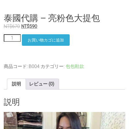
泰國代購 – 亮粉色大提包
元
現
NT$
670
NT$
590
の
在
泰
価
の
お買い物カゴに追加
國
格
価
代
は
格
購
–
NT$670
は
亮
商品コード:
B004
カテゴリー:
包包鞋款
で
NT$590
粉
し
で
色
た。
す。
大
説明
レビュー (0)
提
包
説明
個