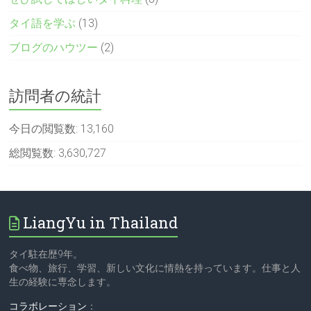
タイ語を学ぶ
(13)
ブログのハウツー
(2)
訪問者の統計
今日の閲覧数:
13,160
総閲覧数:
3,630,727
LiangYu in Thailand
タイ駐在歴9年。
食べ物、旅行、学習、新しい文化に情熱を持っています。仕事と人
生の経験に専念します。
コラボレーション
：