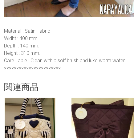
Material : Satin Fabric
Widht : 400 mm.
Depth : 140 mm.
Height : 310 mm.
Care Lable : Clean with a solf brush and luke warm water.
×××××××××××××××××××××××
関連商品