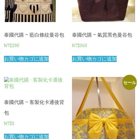
泰國代購 – 藍白條紋曼谷包
泰國代購 – 氣質黑色曼谷包
NT$
290
NT$
360
お買い物カゴに追加
お買い物カゴに追加
セール
泰國代購 – 客製化卡通後背
包
NT$
0
お買い物カゴに追加