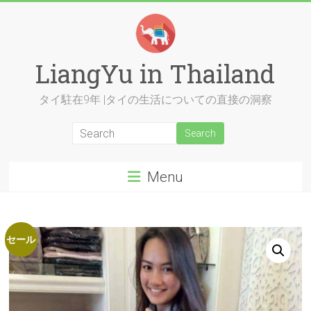
Skip
to
content
LiangYu in Thailand
タイ駐在9年 |タイの生活についての直接の洞察
Menu
セール