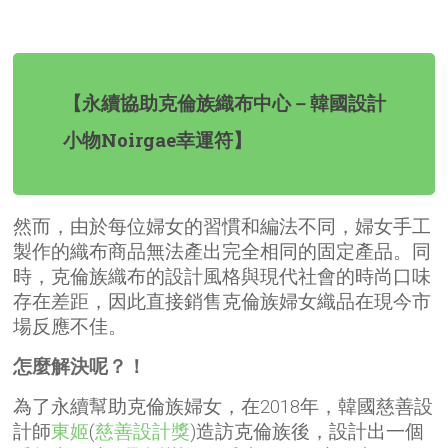
【永續協助克倫族織布中心－韓國設計
小物Noirgae
幸運符】
然而，由於每位婦女的習慣和編法不同，婦女手工
製作的織布商品無法產出完全相同的固定產品。同
時，克倫族織布的設計風格與現代社會的時尚口味
存在差距，因此直接銷售克倫族婦女織品在現今市
場反應不佳。
怎麼解決呢？！
為了永續幫助克倫族婦女，在2018年，韓國慈善設
計師
東姬
(
慈善設計獎
)
造訪克倫族後，設計出一個