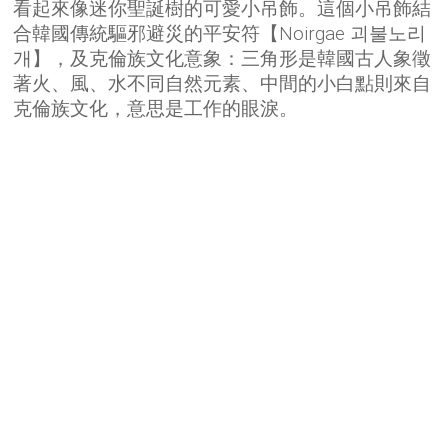
看起來像迷你聖誕樹的可愛小吊飾。這個小吊飾結
合韓國傳統驅邪避災的平安符【Noirgae 괴불노리
개】，及克倫族文化意象：三角形是韓國古人象徵
著火、風、水不同自然元素、中間的小白點則來自
克倫族文化，意思是工作的眼淚。