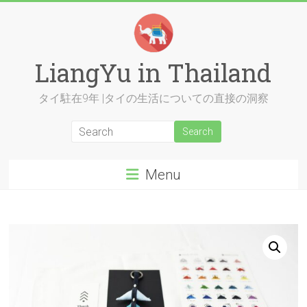
Skip
to
content
LiangYu in Thailand
タイ駐在9年 |タイの生活についての直接の洞察
Menu