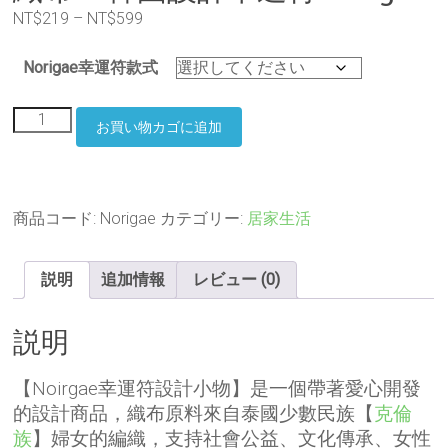
価
NT$
219
–
NT$
599
格
帯:
Norigae幸運符款式
NT$219
–
【愛
お買い物カゴに追加
心
NT$599
泰
國
代
購
商品コード:
Norigae
カテゴリー:
居家生活
-
泰
北
説明
追加情報
レビュー (0)
克
倫
説明
族
織
布
【Noirgae幸運符設計小物】
是一個帶著愛心開發
中
的設計商品，織布原料來自泰國少數民族【
克倫
心】
少
族
】婦女的編織，
支持社會公益、文化傳承、女性