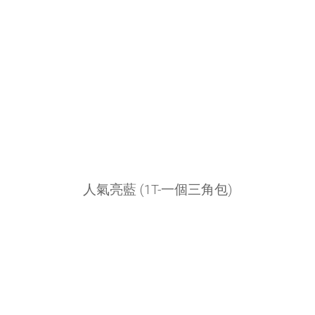
人氣亮藍 (1T-一個三角包)