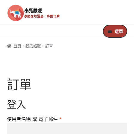
泰亮嚴選
泰國在地選品・泰國代購
跳
跳
至
至
選單
導
主
覽
要
首頁
首頁
我的帳號
訂單
列
內
容
Register
Edit Your Profile
訂單
Update Billing Card
登入
Welcome
必
使用者名稱 或 電子郵件
*
Your Membership
填