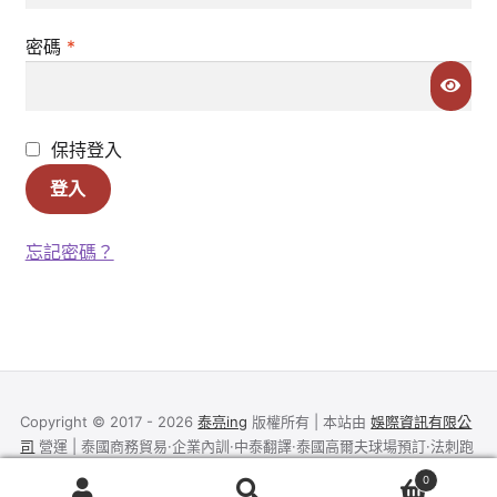
Register
必
密碼
*
填
Welcome
使用條款
保持登入
登入
商店
忘記密碼？
UNIQLO Thailand × Stitch in Thailand 泰國限定聯
名系列
我的帳號
推廣者頁面
Copyright © 2017 - 2026
泰亮ing
版權所有 | 本站由
娛際資訊有限公
司
營運 | 泰國商務貿易·企業內訓·中泰翻譯·泰國高爾夫球場預訂·法刺跑
泰亮團隊
廟·泰國代購批發·品牌代理
0
搜
搜