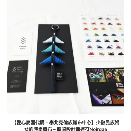
Register
Welcome
使用條款
商店
UNIQLO Thailand × Stitch in Thailand 泰國限定聯
名系列
我的帳號
推廣者頁面
泰亮團隊
【愛心泰國代購 – 泰北克倫族織布中心】少數民族婦
女的時尚織布 – 韓國設計幸運符Noirgae