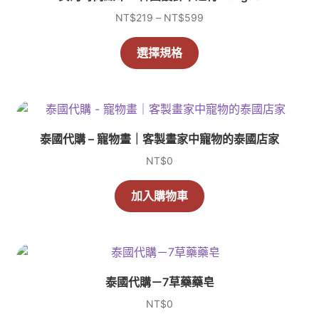
泰國外派企業內訓課程｜索取課程大綱，諮詢單填表
價
NT$
219
–
NT$
599
格
此
範
選擇規格
泰國外派生活
產
圍：
品
NT$219
泰國工作商業
到
有
NT$599
多
泰國新聞
種
泰國代購 – 寵物畫｜客製畫家中寵物的泰國店家
款
NT$
0
泰好吃Local Food
式。
可
加入購物車
在
泰式生活
產
品
漫步泰國私房景點
頁
面
結帳
泰國代購－7草藥藥皂
選
NT$
0
擇
聯絡