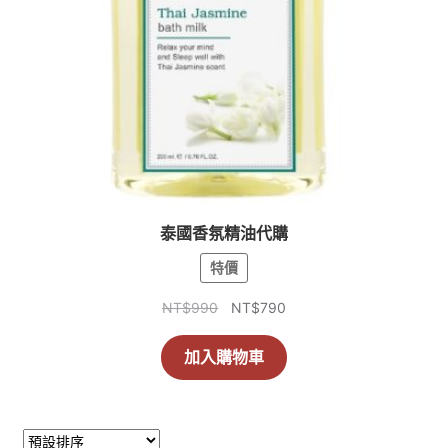
泰國香氛精油代購
特價
原
目
NT$
990
NT$
790
始
前
價
價
加入購物車
格：
格：
NT$990。
NT$790。