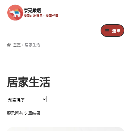
泰亮嚴選
泰國在地選品・泰國代購
跳
跳
至
至
選單
導
主
覽
要
首頁
首頁
居家生活
列
內
容
Register
Edit Your Profile
居家生活
Update Billing Card
Welcome
顯示所有 5 筆結果
Your Membership