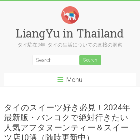
Skip
to
content
LiangYu in Thailand
タイ駐在9年 |タイの生活についての直接の洞察
Menu
タイのスイーツ好き必見！2024年
最新版・バンコクで絶対行きたい
人気アフタヌーンティー＆スイー
ツ店10選（随時更新中）