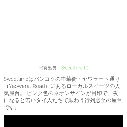
写真出典：
Sweettime IG
Sweettimeはバンコクの中華街・ヤワラート通り
（Yaowarat Road）にあるローカルスイーツの人
気屋台。 ピンク色のネオンサインが目印で、夜
になると若いタイ人たちで賑わう行列必至の屋台
です。