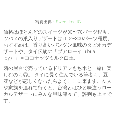
写真出典：
Sweettime IG
価格はほとんどのスイーツが30〜70バーツ程度。
ツバメの巣入りデザートは100〜300バーツ程度。
おすすめは、香り高いパンダン風味のタピオカデ
ザートや、タイ伝統の「ブアローイ（bua
loy）」＝ココナッツミルク白玉。
隣の屋台で売っているドリアンもち米と一緒に楽
しむのも◎。 タイに長く住んでいる筆者も、豆
花などが恋しくなったらよくここに来ます。友人
や家族を連れて行くと、台湾とはひと味違うロー
カルデザートにみんな興味津々で、評判も上々で
す。