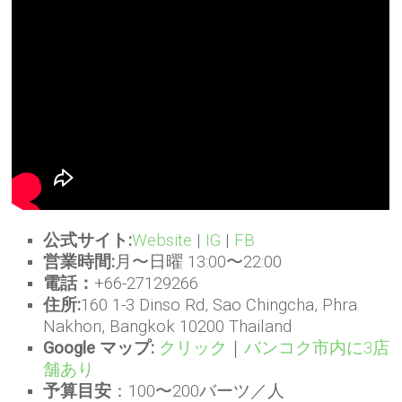
公式サイト:
Website
|
IG
|
FB
営業時間:
月〜日曜 13:00〜22:00
電話：
+66-27129266
住所:
160 1-3 Dinso Rd, Sao Chingcha, Phra
Nakhon, Bangkok 10200 Thailand
Google マップ:
クリック
｜
バンコク市内に3店
舗あり
予算目安
：100〜200バーツ／人