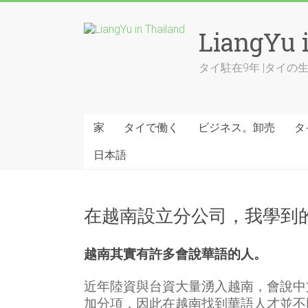
Skip
to
LiangYu 
content
タイ駐在9年 |タイ
家
タイで働く
ビジネス。卸売
タ
日本語
在越南設立分公司，我學到的
越南其實有許多會說華語的人。
近年陸資與台資大量湧入越南，會說中
加分項，因此在越南找到華語人才並不