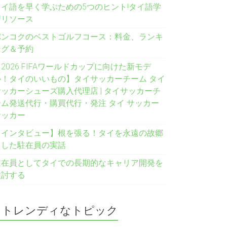
タイ語を早く学ぶための5つのヒント!タイ語学
習リソース
バンコクのベストゴルフコース：料金、ランキ
ング＆予約
2026 FIFAワールドカップに向けた新モデ
ル！タイのいいもの】タイサッカーチーム タイ
サッカーシューズ購入代理店 | タイサッカーチ
ーム発送代行・購買代行・発注 タイ サッカー
サッカー
【インタビュー】根を張る！タイを永遠の故郷
とした駐在員の実話
駐在員としてタイでの長期的なキャリア開発を
検討する
トレンディなトピック