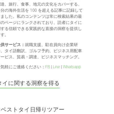
調達、旅行、食事、地元の文化をカバーする、
自分の海外生活を 100 を超える記事に記録して
きました。私のコンテンツは常に検索結果の最
初のページにランクされており、読者にタイに
関する信頼できる実践的な直接の洞察を提供し
ます。
提供サービス：
就職支援、駐在員向け企業研
修、タイ語翻訳、ゴルフ予約、ビジネス用配車
サービス、貿易・調達、ビジネスマッチング。
お気軽にご連絡ください：
FB
|
Line
|
Whatsapp
タイに関する洞察を得る
ベストタイ日帰りツアー