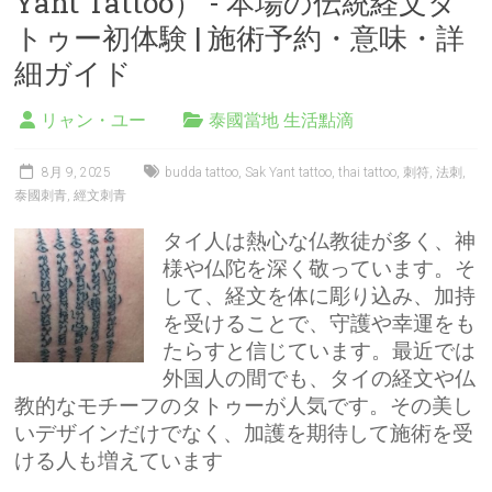
Yant Tattoo） - 本場の伝統経文タ
トゥー初体験 | 施術予約・意味・詳
細ガイド
リャン・ユー
泰國當地 生活點滴
8月 9, 2025
budda tattoo
,
Sak Yant tattoo
,
thai tattoo
,
刺符
,
法刺
,
泰國刺青
,
經文刺青
タイ人は熱心な仏教徒が多く、神
様や仏陀を深く敬っています。そ
して、経文を体に彫り込み、加持
を受けることで、守護や幸運をも
たらすと信じています。最近では
外国人の間でも、タイの経文や仏
教的なモチーフのタトゥーが人気です。その美し
いデザインだけでなく、加護を期待して施術を受
ける人も増えています