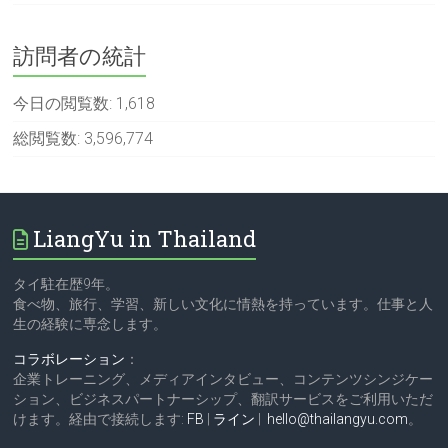
訪問者の統計
今日の閲覧数:
1,618
総閲覧数:
3,596,774
LiangYu in Thailand
タイ駐在歴9年。
食べ物、旅行、学習、新しい文化に情熱を持っています。仕事と人
生の経験に専念します。
コラボレーション
：
企業トレーニング、メディアインタビュー、コンテンツシンジケー
ション、ビジネスパートナーシップ、翻訳サービスをご利用いただ
けます。経由で接続します:
FB
|
ライン
|
hello@thailangyu.com
。