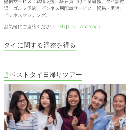
提供サービス：
就職支援、駐在員向け企業研修、タイ語翻
訳、ゴルフ予約、ビジネス用配車サービス、貿易・調達、
ビジネスマッチング。
お気軽にご連絡ください：
FB
|
Line
|
Whatsapp
タイに関する洞察を得る
ベストタイ日帰りツアー