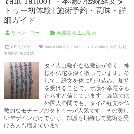
Yant Tattoo） - 本場の伝統経文タ
トゥー初体験 | 施術予約・意味・詳
細ガイド
リャン・ユー
泰國當地 生活點滴
8月 9, 2025
budda tattoo
,
Sak Yant tattoo
,
thai tattoo
,
刺符
,
法刺
,
泰國刺青
,
經文刺青
タイ人は熱心な仏教徒が多く、神
様や仏陀を深く敬っています。そ
して、経文を体に彫り込み、加持
を受けることで、守護や幸運をも
たらすと信じています。最近では
外国人の間でも、タイの経文や仏
教的なモチーフのタトゥーが人気です。その美し
いデザインだけでなく、加護を期待して施術を受
ける人も増えています