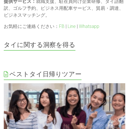
提供サービス：
就職支援、駐在員向け企業研修、タイ語翻
訳、ゴルフ予約、ビジネス用配車サービス、貿易・調達、
ビジネスマッチング。
お気軽にご連絡ください：
FB
|
Line
|
Whatsapp
タイに関する洞察を得る
ベストタイ日帰りツアー