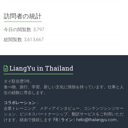
訪問者の統計
今日の閲覧数:
3,797
総閲覧数:
3,613,667
LiangYu in Thailand
タイ駐在歴9年。
食べ物、旅行、学習、新しい文化に情熱を持っています。仕事と人
生の経験に専念します。
コラボレーション
：
企業トレーニング、メディアインタビュー、コンテンツシンジケー
ション、ビジネスパートナーシップ、翻訳サービスをご利用いただ
けます。経由で接続します:
FB
|
ライン
|
hello@thailangyu.com
。