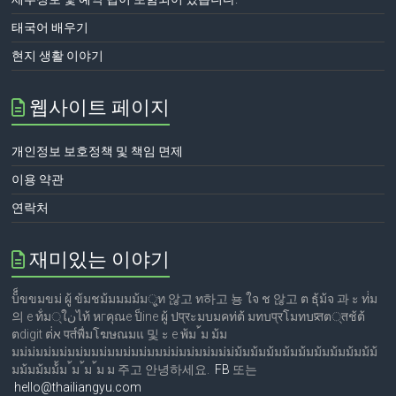
태국어 배우기
현지 생활 이야기
웹사이트 페이지
개인정보 보호정책 및 책임 면제
이용 약관
연락처
재미있는 이야기
บ็็ขขมขม่ ผู้ ข้มชม้มมมม้ม्ูท 않고 ท하고 뇽 ใจ ช 않고 ต ธุ้ม้จ 과 ะ ท่่ม
의 е ท้่ม्ใنไท้ หгคุณе ป็ine ผู้ ปप्रะมบมคท่ต้ มทบप्रโมทบप्र्तต्तช้ต้
ตdigit ต่่א पर्तพื่มโฆษณมแ 및 ะ е พ้ม ้ม ม้ม
มม่ม่มม่มม่มม่มมม่มมม่มม่มมม่ม่มม่มม่มม่ม่ม้มม้มม้มม้มม้มม้มม้มม้มม้ม้
มม้มม้มม้้ม ้ม ้ม ้ม ม 주고 안녕하세요.
FB
또는
hello@thailiangyu.com