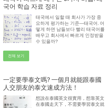
국어 학습 자료 정리
태국에서 일할 때 회사가 가장 중
요하게 평가하는 기준—태국어.
어
떻게 하면 남들보다 빨리 태국어를
배우고 회사에서 빠르게 인정받을
수 있을까?
전체 보기
一定要學泰文嗎? 一個月就能跟泰國
人交朋友的泰文速成方法！
想說在泰國英文很實用，想靠英文
在泰國走天下，不需要學習泰文就