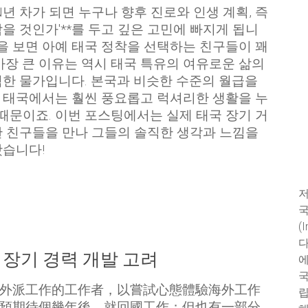
N년 차가 되면 누구나 향후 진로와 인생 계획, 즉
 남을 것인가'**를 두고 깊은 고민에 빠지게 됩니
변을 보면 아예 태국 정착을 선택하는 친구들이 꽤
가장 큰 이유는 역시 태국 특유의 여유로운 삶의
한 물가입니다. 본국과 비슷한 수준의 월급을
 태국에서는 훨씬 풍요롭고 럭셔리한 생활을 누
 때문이죠. 이번 포스팅에서는 실제 태국 장기 거
 친구들을 만나 그들의 솔직한 생각과 느낌을
봤습니다!
저
국
(
다
장기 경력 개발 고려
에
국
外派工作的工作者，以嘗試心態體驗海外工作
립
預期待個幾年後，就回國工作；但也有一部分