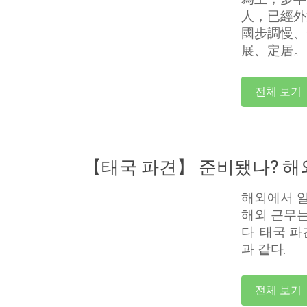
人，已經外
國步調慢、
展、定居。
전체 보기
【태국 파견】 준비됐나? 해
해외에서 일
해외 근무는
다.
태국 파
과 같다.
전체 보기