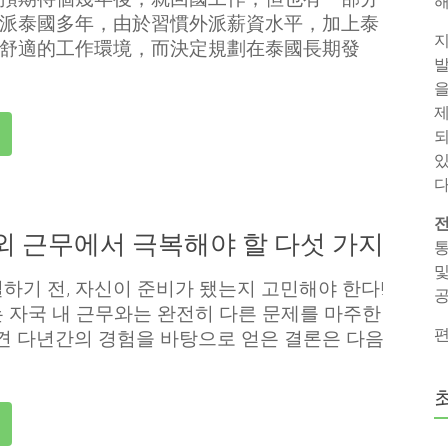
해
派泰國多年，由於習慣外派薪資水平，加上泰
지
舒適的工作環境，而決定規劃在泰國長期發
발
을
제
되
있
다
전
외 근무에서 극복해야 할 다섯 가지
통
및
하기 전, 자신이 준비가 됐는지 고민해야 한다!
공
 자국 내 근무와는 완전히 다른 문제를 마주한
편
견 다년간의 경험을 바탕으로 얻은 결론은 다음