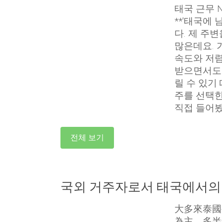
태국 근무 
**'태국에
다. 제 주
많은데요. 
속도와 저렴
받으면서도
릴 수 있기
주를 선택한
직접 들어
전체 보기
국외 거주자로서 태국에서의 
大多來泰國
為主，多半