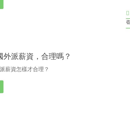
國外派薪資，合理嗎？
派薪資怎樣才合理？