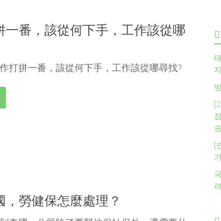
拼一番，該從何下手，工作該從哪
태
作打拼一番，該從何下手，工作該從哪尋找?
자
방
[
점
송
[
가
국
國，勞健保怎麼處理？