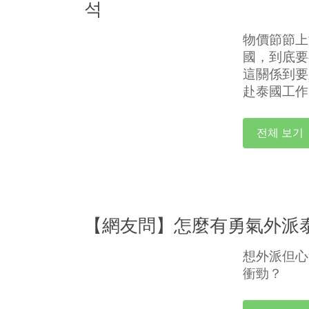
석
物價節節上
國，到底要
這關係到要
赴泰國工作
전체 보기
【網友問】怎麼有勇氣外派
想外派但心
衝勁？