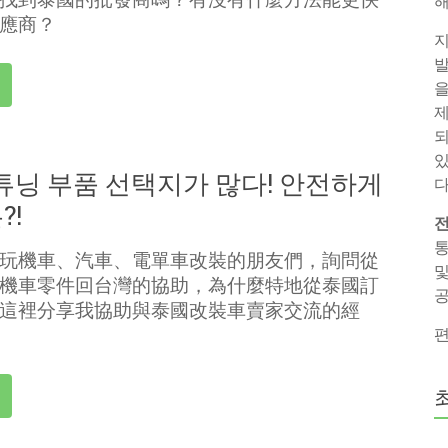
해
應商？
지
발
을
제
되
있
튜닝 부품 선택지가 많다! 안전하게
다
?!
전
통
玩機車、汽車、電單車改裝的朋友們，詢問從
및
機車零件回台灣的協助，為什麼特地從泰國訂
공
這裡分享我協助與泰國改裝車賣家交流的經
편