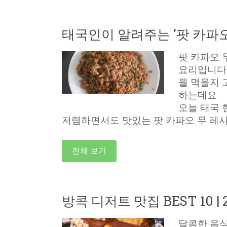
태국인이 알려주는 '팟 카파오
팟 카파오 
요리입니다
뭘 먹을지 
하는데요.
오늘 태국 
저렴하면서도 맛있는 팟 카파오 무 레
전체 보기
방콕 디저트 맛집 BEST 10 |
달콤한 음식