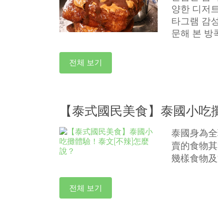
양한 디저트
타그램 감성
문해 본 방
전체 보기
【泰式國民美食】泰國小吃攤
泰國身為全
賣的食物其
幾樣食物及
전체 보기