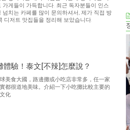
 가게들이 가득합니다. 최근 독자분들이 인스
 넘치는 카페를 많이 문의하셔서, 제가 직접 방
콕 디저트 맛집들을 정리해 보았습니다.
體驗！泰文[不辣]怎麼說？
球美食大國，路邊攤或小吃店非常多，任一家
實都很道地美味。介紹一下小吃攤比較主要的
文化