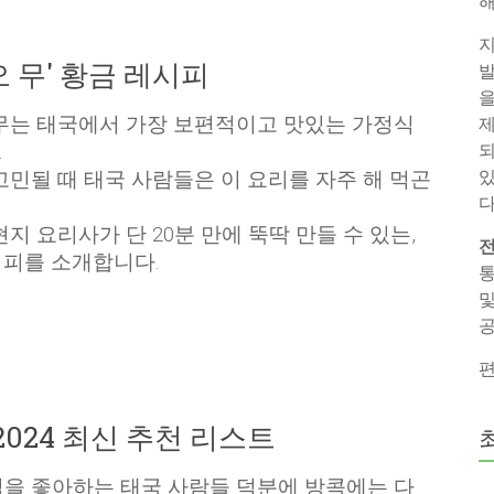
해
지
 무' 황금 레시피
발
을
무는 태국에서 가장 보편적이고 맛있는 가정식
제
되
.
있
고민될 때 태국 사람들은 이 요리를 자주 해 먹곤
다
현지 요리사가 단 20분 만에 뚝딱 만들 수 있는,
전
시피를 소개합니다.
통
및
공
편
 2024 최신 추천 리스트
을 좋아하는 태국 사람들 덕분에 방콕에는 다