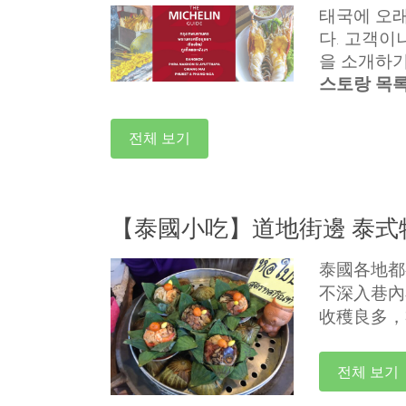
태국에 오래
다. 고객이
을 소개하기
스토랑 목
전체 보기
【泰國小吃】道地街邊 泰式
泰國各地都
不深入巷內
收穫良多，
전체 보기