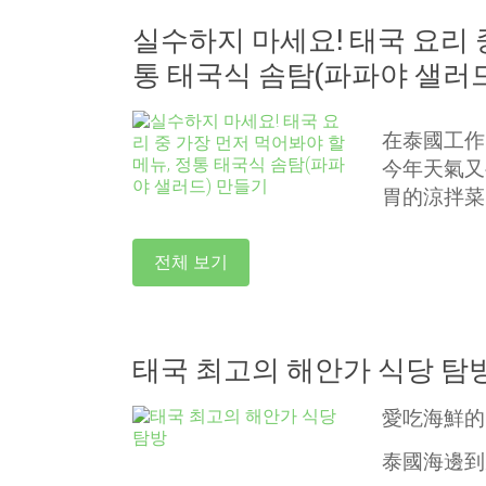
실수하지 마세요! 태국 요리 
통 태국식 솜탐(파파야 샐러
在泰國工作
今年天氣又
胃的涼拌菜
전체 보기
태국 최고의 해안가 식당 탐
愛吃海鮮的
泰國海邊到