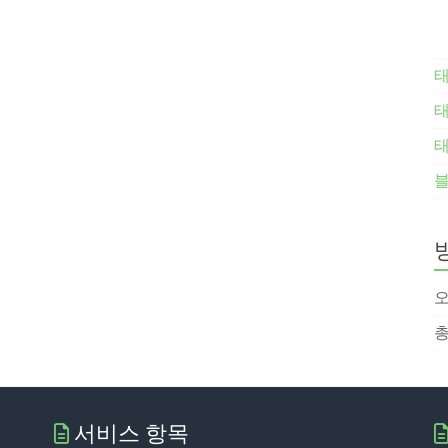
태
태
오
총
서비스 항목