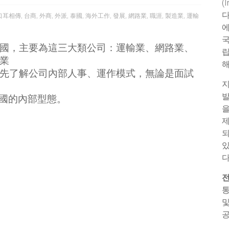
(
다
口耳相傳
,
台商
,
外商
,
外派
,
泰國
,
海外工作
,
發展
,
網路業
,
職涯
,
製造業
,
運輸
에
국
國，主要為這三大類公司：運輸業、網路業、
립
業
해
先了解公司內部人事、運作模式，無論是面試
지
발
國的內部型態。
을
제
되
있
다
전
통
및
공