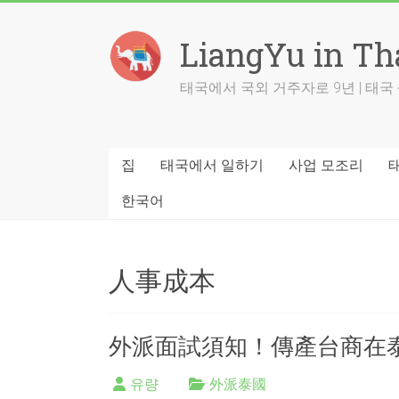
Skip
to
LiangYu in Th
content
태국에서 국외 거주자로 9년 | 태
집
태국에서 일하기
사업 모조리
한국어
人事成本
外派面試須知！傳產台商在
유량
外派泰國