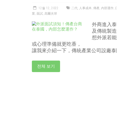
12월 12, 2022
二代
,
人事成本
,
傳產
,
內部運作
,
業
,
面試
,
高爾夫球
外商進入泰
及傳統製造
想外派若能
或心理準備就更吃香，
讓我來介紹一下，傳統產業公司設廠泰
전체 보기