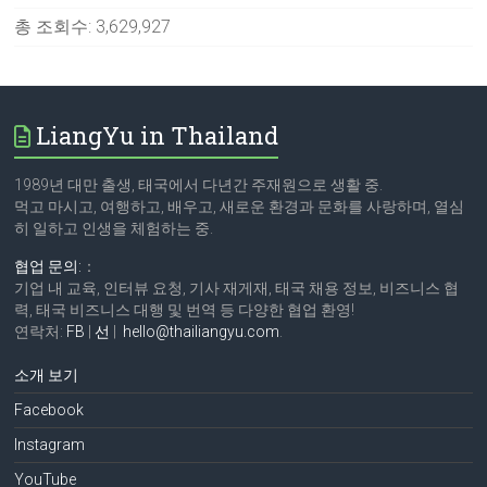
총 조회수:
3,629,927
LiangYu in Thailand
1989년 대만 출생, 태국에서 다년간 주재원으로 생활 중.
먹고 마시고, 여행하고, 배우고, 새로운 환경과 문화를 사랑하며, 열심
히 일하고 인생을 체험하는 중.
협업 문의:
：
기업 내 교육, 인터뷰 요청, 기사 재게재, 태국 채용 정보, 비즈니스 협
력, 태국 비즈니스 대행 및 번역 등 다양한 협업 환영!
연락처:
FB
|
선
|
hello@thailiangyu.com
.
소개 보기
Facebook
Instagram
YouTube