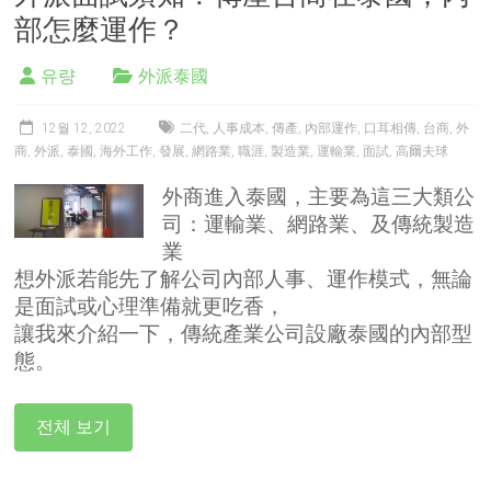
部怎麼運作？
유량
外派泰國
12월 12, 2022
二代
,
人事成本
,
傳產
,
內部運作
,
口耳相傳
,
台商
,
外
商
,
外派
,
泰國
,
海外工作
,
發展
,
網路業
,
職涯
,
製造業
,
運輸業
,
面試
,
高爾夫球
外商進入泰國，主要為這三大類公
司：運輸業、網路業、及傳統製造
業
想外派若能先了解公司內部人事、運作模式，無論
是面試或心理準備就更吃香，
讓我來介紹一下，傳統產業公司設廠泰國的內部型
態。
전체 보기