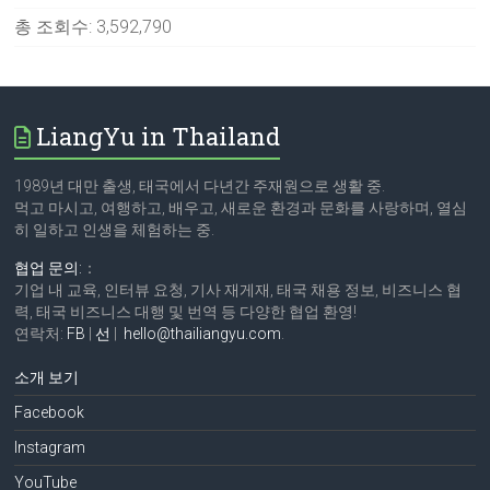
총 조회수:
3,592,790
LiangYu in Thailand
1989년 대만 출생, 태국에서 다년간 주재원으로 생활 중.
먹고 마시고, 여행하고, 배우고, 새로운 환경과 문화를 사랑하며, 열심
히 일하고 인생을 체험하는 중.
협업 문의:
：
기업 내 교육, 인터뷰 요청, 기사 재게재, 태국 채용 정보, 비즈니스 협
력, 태국 비즈니스 대행 및 번역 등 다양한 협업 환영!
연락처:
FB
|
선
|
hello@thailiangyu.com
.
소개 보기
Facebook
Instagram
YouTube