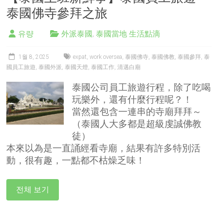
泰國佛寺參拜之旅
유량
外派泰國
,
泰國當地 生活點滴
1월 8, 2025
expat
,
work oversea
,
泰國佛寺
,
泰國佛教
,
泰國參拜
,
泰
國員工旅遊
,
泰國外派
,
泰國天燈
,
泰國工作
,
清邁白廟
泰國公司員工旅遊行程，除了吃喝
玩樂外，還有什麼行程呢？！
當然還包含一連串的寺廟拜拜～
（泰國人大多都是超級虔誠佛教
徒）
本來以為是一直誦經看寺廟，結果有許多特別活
動，很有趣，一點都不枯燥乏味！
전체 보기