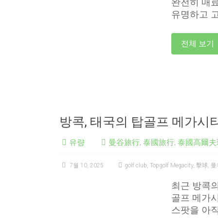
완전히 매료
유명하고 
전체 보기
방콕, 태국의 탑골프 메가시
유량
曼谷旅行
,
泰國旅行
,
泰國高爾夫
7월 10, 2025
golf club
,
Topgolf Megacity
,
擊球
,
曼
최근 방콕의
골프 메가시
스팟을 아직