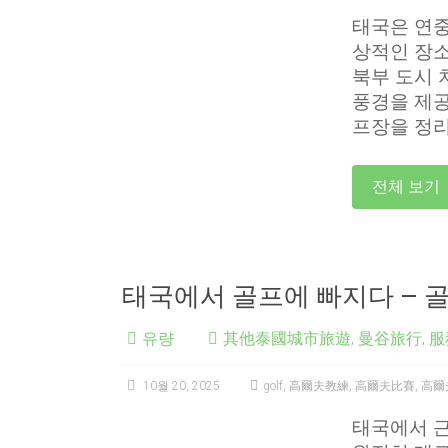
태국은 연중
상적인 장소
북부 도시
풍경을 제공
프장을 정리
전체 보기
태국에서 골프에 빠지다 – 골
유량
其他泰國城市旅遊
,
曼谷旅行
,
服
10월 20, 2025
golf
,
高爾夫教練
,
高爾夫比賽
,
高爾
태국에서 근