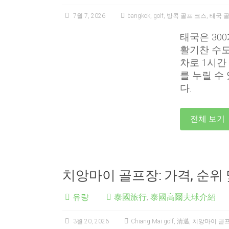
7월 7, 2026
bangkok
,
golf
,
방콕 골프 코스
,
태국 
태국은 30
활기찬 수도
차로 1시간
를 누릴 수
다.
전체 보기
치앙마이 골프장: 가격, 순위 
유량
泰國旅行
,
泰國高爾夫球介紹
3월 20, 2026
Chiang Mai golf
,
清邁
,
치앙마이 골프