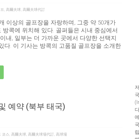
골프
,
高爾夫球
,
高爾夫球代訂
0개 이상의 골프장을 자랑하며, 그중 약 50개가
 방콕에 위치해 있다. 골퍼들은 시내 중심에서
 이내, 일부는 더 가까운 곳에서 다양한 선택지
 있다. 이 기사는 방콕의 고품질 골프장을 소개한
저
국
(
및 예약 (북부 태국)
다
에
국
립
 코스
,
高爾夫球
,
高爾夫球場代訂
,
高球場