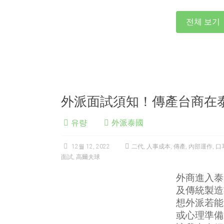
전체 보기
外派面試須知！傳產台商在
유량
外派泰國
12월 12, 2022
二代
,
人事成本
,
傳產
,
內部運作
,
口
面試
,
高爾夫球
外商進入泰
及傳統製造
想外派若能
或心理準備