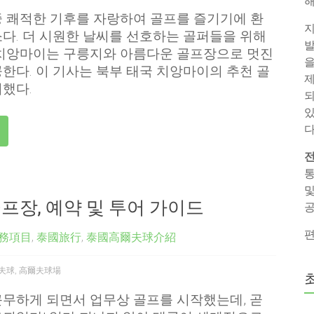
해
 쾌적한 기후를 자랑하여 골프를 즐기기에 환
지
다. 더 시원한 날씨를 선호하는 골퍼들을 위해
발
 치앙마이는 구릉지와 아름다운 골프장으로 멋진
을
한다. 이 기사는 북부 태국 치앙마이의 추천 골
제
했다.
되
있
다
전
통
및
프장, 예약 및 투어 가이드
공
편
務項目
,
泰國旅行
,
泰國高爾夫球介紹
夫球
,
高爾夫球場
무하게 되면서 업무상 골프를 시작했는데, 곧