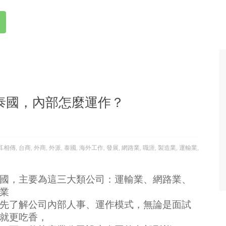
泰國，內部怎麼運作？
耳相傳
,
台商
,
外商
,
外派
,
泰國
,
海外工作
,
發展
,
網路業
,
職涯
,
製造業
,
運輸業
,
國，主要為這三大類公司：運輸業、網路業、
業
先了解公司內部人事、運作模式，無論是面試
就更吃香，