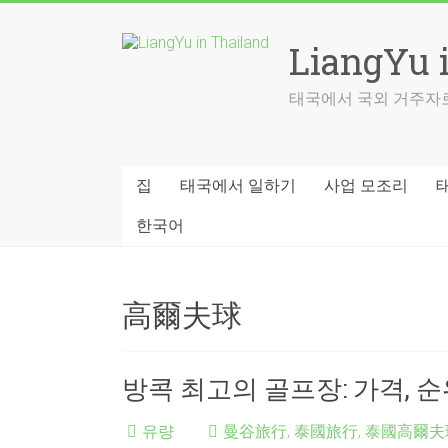
Skip
to
LiangYu 
content
태국에서 국외 거주자로
집
태국에서 일하기
사업 모조리
한국어
高爾夫球
방콕 최고의 골프장: 가격, 순
유량
曼谷旅行
,
泰國旅行
,
泰國高爾夫