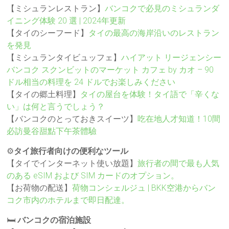
【ミシュランレストラン】
バンコクで必見のミシュランダ
イニング体験 20 選 | 2024年更新
【タイのシーフード】
タイの最高の海岸沿いのレストラン
を発見
【ミシュランタイビュッフェ】
ハイアット リージェンシー
バンコク スクンビットのマーケット カフェ by カオ – 90
ドル相当の料理を 24 ドルでお楽しみください
【タイの郷土料理】
タイの屋台を体験！タイ語で「辛くな
い」は何と言うでしょう？
【バンコクのとっておきスイーツ】
吃在地人才知道！10間
必訪曼谷甜點下午茶體驗
⚙️
タイ旅行者向けの便利なツール
【タイでインターネット使い放題】
旅行者の間で最も人気
のある eSIM および SIM カードのオプション。
【お荷物の配送】
荷物コンシェルジュ | BKK空港からバン
コク市内のホテルまで即日配達。
🛏️
バンコクの宿泊施設