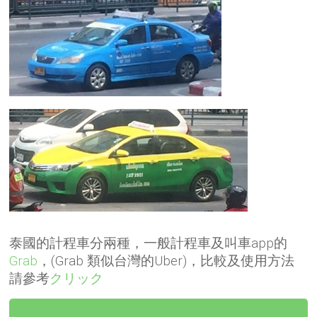
泰國的計程車分兩種，一般計程車及叫車app的
Grab
，(Grab 類似台灣的Uber)，比較及使用方法
請參考
クリック