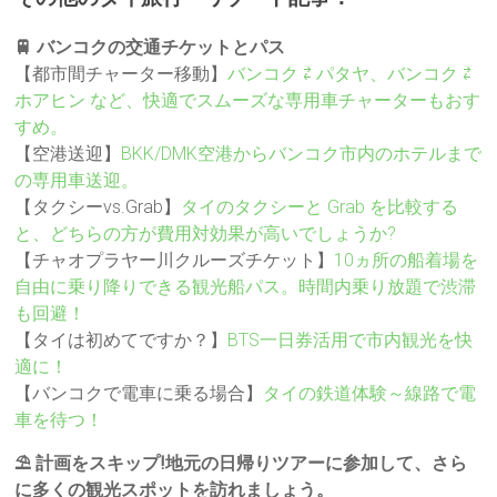
🚆 バンコクの交通チケットとパス
【都市間チャーター移動】
バンコク ⇄ パタヤ、バンコク ⇄
ホアヒン など、快適でスムーズな専用車チャーターもおす
すめ。
【空港送迎】
BKK/DMK空港からバンコク市内のホテルまで
の専用車送迎。
【タクシーvs.Grab】
タイのタクシーと Grab を比較する
と、どちらの方が費用対効果が高いでしょうか?
【チャオプラヤー川クルーズチケット】
10ヵ所の船着場を
自由に乗り降りできる観光船パス。時間内乗り放題で渋滞
も回避！
【タイは初めてですか？】
BTS一日券活用で市内観光を快
適に！
【バンコクで電車に乗る場合】
タイの鉄道体験～線路で電
車を待つ！
⛱️ 計画をスキップ!地元の日帰りツアーに参加して、さら
に多くの観光スポットを訪れましょう。