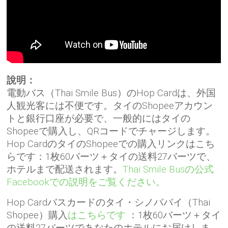
說明：
電動バス（Thai Smile Bus）のHop Cardは、外国
人観光客には不便です。タイのShopeeアカウン
トと銀行口座が必要で、一般的にはタイの
Shopeeで購入し、QRコードでチャージします。
Hop CardのタイのShopeeでの購入リンクはこち
らです：1枚60バーツ＋タイの送料27バーツで、
ホテルまで配送されます。
Thai Smile Busの公式
Facebookでの説明をご覧ください。
Hop Cardバスカードのタイ・シノババイ（Thai
Shopee）購入
はこちらです
：1枚60バーツ＋タイ
の送料27バーツであなたのホテルにお届けしま