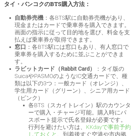
タイ・バンコクのBTS購入方法：
自動券売機
：各BTS駅に自動券売機があり、
現金またはカードで乗車券を購入できます。
画面の指示に従って目的地を選び、料金を支
払えば乗車券が取得できます。
窓口
：各BTS駅には窓口もあり、有人窓口で
乗車券を購入するために並ぶことができま
す。
ラビットカード（Rabbit Card）
：
タイ版の
SuicaやPASMOのようなIC交通カードで、種
類は以下の3つ：一般カード（オレンジ）、
学生用カード（グリーン）、シニア用カード
（ピンク）
各BTS（スカイトレイン）駅のカウンタ
ーで購入・チャージ可能。購入時にパ
スポート提示で氏名登録が必要です。
行列を避けたい方は、
KKdayで事前予約
しておくと
、到着後すぐ空港や市内拠