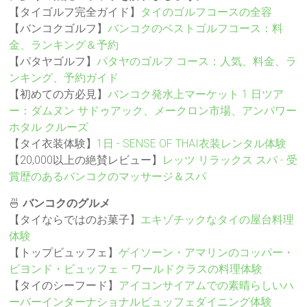
【タイゴルフ完全ガイド】
タイのゴルフコースの全容
【バンコクゴルフ】
バンコクのベストゴルフコース：料
金、ランキング＆予約
【パタヤゴルフ】
パタヤのゴルフ コース：人気、料金、ラ
ンキング、予約ガイド
【初めての方必見】
バンコク発水上マーケット 1 日ツア
ー：ダムヌン サドゥアック、メークロン市場、アンパワー
ホタル クルーズ
【タイ衣装体験】
1日 - SENSE OF THAI衣装レンタル体験
【20,000以上の絶賛レビュー】
レッツ リラックス スパ - 受
賞歴のあるバンコクのマッサージ＆スパ
🍜
バンコクのグルメ
【タイならではのお菓子】
エキゾチックなタイの屋台料理
体験
【トップビュッフェ】
ゲイソーン・アマリンのコッパー・
ビヨンド・ビュッフェ – ワールドクラスの料理体験
【タイのシーフード】
アイコンサイアムでの素晴らしいハ
ーバーインターナショナルビュッフェダイニング体験