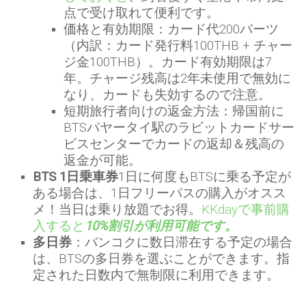
点で受け取れて便利です。
価格と有効期限：カード代200バーツ
（内訳：カード発行料100THB + チャー
ジ金100THB）。カード有効期限は7
年。チャージ残高は2年未使用で無効に
なり、カードも失効するので注意。
短期旅行者向けの返金方法：帰国前に
BTSパヤータイ駅のラビットカードサー
ビスセンターでカードの返却＆残高の
返金が可能。
BTS 1日乗車券
1日に何度もBTSに乗る予定が
ある場合は、1日フリーパスの購入がオスス
メ！当日は乗り放題でお得。
KKdayで事前購
入すると
10%割引が利用可能です。
多日券
：バンコクに数日滞在する予定の場合
は、BTSの多日券を選ぶことができます。指
定された日数内で無制限に利用できます。