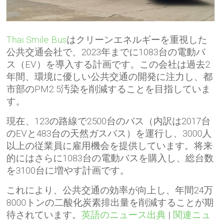
Thai Smile Bus
はクリーンエネルギーを重視した
公共交通会社で、2023年までに1083台の電動バ
ス（EV）を導入する計画です。この会社は過去2
年間、環境に優しい公共交通の開発に注力し、都
市部のPM2.5汚染を削減することを目指していま
す。
現在、123の路線で2500台のバス（内訳は2017台
のEVと483台の天然ガスバス）を運行し、3000人
以上の従業員に雇用機会を提供しています。将来
的にはさらに1083台の電動バスを購入し、総台数
を3100台に増やす計画です。
これにより、公共交通の効率が向上し、年間24万
8000トンの二酸化炭素排出量を削減することが期
待されています。
英語のニュース出典
|
関連ニュ