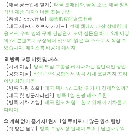
【태국 공급업체 찾기】
태국 도매업자, 공장 소스, 태국 창의
적인 제품 디자이너를 찾는 방법.
【泰國Shopee商店】
泰國蝦皮商店怎麼買
【태국 재판매 초보자 가이드】
전체 웹에서 가장 상세한 내
용으로, 수백 명의 구매 상담원이 모여 질문을 하고, 9개 이상
의 A4 콘텐츠로 구성되어 있으며, 읽은 후 스스로 시작할 수
있습니다. 페이스북 비공개 메시지
🚆 방콕 교통 티켓 및 패스
【시내 이동】
방콕 도심 교통을 헤쳐나가는 일반적인 방법
【공항 이동】
BKK/DMK 공항에서 방콕 시내 호텔까지 프라
이빗 차량 이동
【방콕 차량 호출】
태국 택시 vs. 그랩, 뭐가 더 경제적일까?
【태국 첫 방문자라면?】
방콕 1일 관광 패스 추천
【방콕 기차 여행】
태국 철도 체험 – 철로 위에서 기차를 기
다리며!
⛱️ 계획 없이 즐기자! 현지 1일 투어로 더 많은 명소 탐방
【첫 방문 필수】
방콕 수상시장 원데이 투어｜담넌사두억