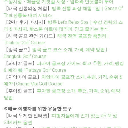
수상시장・매끌렁 기찻길 시장・암파와 반딧불이 투어
【태국 전통의상 체험】
방콕 전통 의상 체험 1일｜Sense Of
Thai 전통복 대여 서비스
【2만+ 후기 마사지】
방콕 Let’s Relax Spa｜수상 경력의 스
파 & 마사지, 핫스톤·아로마 테라피, 믿고 즐기는 휴식
【태국 골프 완전 가이드】
태국 전역 골프장 총정리 |
Thailand Golf Course
【방콕 골프】
방콕 골프 코스 소개, 가격, 예약 방법 |
Bangkok Golf Course
【파타야 골프】
파타야 골프장 가이드: 최고 추천, 가격, 랭킹
& 예약 팁 | Pattaya Golf Course
【치앙마이 골프】
치앙마이 골프장 소개, 추천, 가격, 순위 &
예약 | Chiang Mai Golf Course
【후아힌 골프】
후아힌 골프장 소개, 추천, 가격, 순위, 예약
방법
⚙️
태국 여행자를 위한 유용한 도구
【태국 무제한 인터넷】
여행자들에게 인기 있는 eSIM 및
SIM 카드 옵션