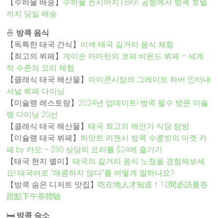
【수하물 배송】
수하물 컨시어지 | BKK 공항에서 방콕 호텔
까지 당일 배송
🍜
방콕 음식
【독특한 태국 간식】
이색 태국 길거리 음식 체험
【최고의 뷔페】
게이손 아마린의 코퍼 비욘드 뷔페 – 세계
적 수준의 요리 체험
【클래식 태국 해산물】
아이콘시암의 그레이트 하버 인터내
셔널 뷔페 다이닝
【미슐랭 레스토랑】
2024년 업데이트! 방콕 필수 방문 미슐
랭 다이닝 20선
【클래식 태국 해산물】
태국 최고의 해안가 식당 탐방
【미슐랭 태국 뷔페】
하얏트 리젠시 방콕 수쿰빗의 마켓 카
페 by 카오 – $90 상당의 요리를 $24에 즐기기
【태국 현지 별미】
태국의 길거리 음식 노점을 경험해보세
요! 태국어로 "매콤하지 않다"를 어떻게 말하나요?
【방콕 숨은 디저트 맛집】
吃在地人才知道！10間必訪曼谷
甜點下午茶體驗
🛏️
방콕 숙소