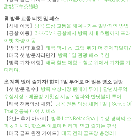
甜點下午茶體驗
🚆 방콕 교통 티켓 및 패스
【시내 이동】
방콕 도심 교통을 헤쳐나가는 일반적인 방법
【공항 이동】
BKK/DMK 공항에서 방콕 시내 호텔까지 프라
이빗 차량 이동
【방콕 차량 호출】
태국 택시 vs. 그랩, 뭐가 더 경제적일까?
【태국 첫 방문자라면?】
방콕 1일 관광 패스 추천
【방콕 기차 여행】
태국 철도 체험 – 철로 위에서 기차를 기
다리며!
⛱️ 계획 없이 즐기자! 현지 1일 투어로 더 많은 명소 탐방
【첫 방문 필수】
방콕 수상시장 원데이 투어｜담넌사두억
수상시장・매끌렁 기찻길 시장・암파와 반딧불이 투어
【태국 전통의상 체험】
방콕 전통 의상 체험 1일｜Sense Of
Thai 전통복 대여 서비스
【2만+ 후기 마사지】
방콕 Let’s Relax Spa｜수상 경력의 스
파 & 마사지, 핫스톤·아로마 테라피, 믿고 즐기는 휴식
【태국 골프 완전 가이드】
태국 전역 골프장 총정리 |