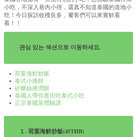
小吃，不深入巷內小徑，還真不知道泰國的道地小
吃！今日探訪收穫良多，饕客們可以來嘗鮮看
看！！
관심 있는 섹션으로 이동하세요.
荷葉海鮮炒飯
泰式小捲餅
砂糖絲捲潤餅
泰國人帶你逛街吃泰式小吃
正宗泰國菜體驗課
１. 荷葉海鮮炒飯(45THB)