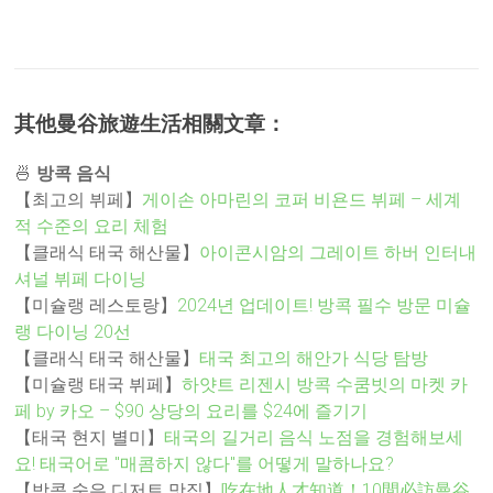
其他曼谷旅遊生活相關文章：
🍜
방콕 음식
【최고의 뷔페】
게이손 아마린의 코퍼 비욘드 뷔페 – 세계
적 수준의 요리 체험
【클래식 태국 해산물】
아이콘시암의 그레이트 하버 인터내
셔널 뷔페 다이닝
【미슐랭 레스토랑】
2024년 업데이트! 방콕 필수 방문 미슐
랭 다이닝 20선
【클래식 태국 해산물】
태국 최고의 해안가 식당 탐방
【미슐랭 태국 뷔페】
하얏트 리젠시 방콕 수쿰빗의 마켓 카
페 by 카오 – $90 상당의 요리를 $24에 즐기기
【태국 현지 별미】
태국의 길거리 음식 노점을 경험해보세
요! 태국어로 "매콤하지 않다"를 어떻게 말하나요?
【방콕 숨은 디저트 맛집】
吃在地人才知道！10間必訪曼谷