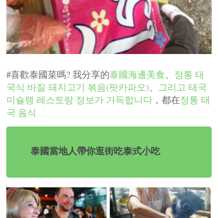
#喜歡泰國菜嗎? 我分享的
泰國海邊美食
、
정통 태
국식 바질 돼지고기 볶음(팟카파오)
、
그리고 태국
미슐랭 레스토랑 정보가 가득합니다
，
都在
정통 태
국 음식
泰國當地人帶你逛街吃泰式小吃