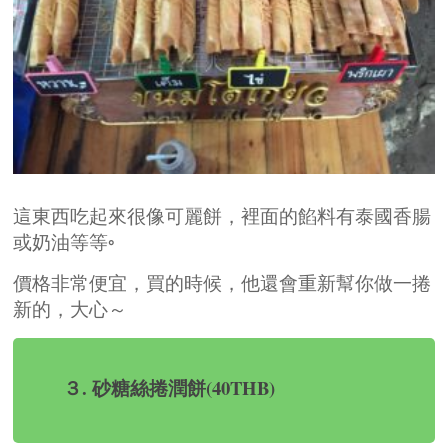
這東西吃起來很像可麗餅，裡面的餡料有泰國香腸
或奶油等等◦
價格非常便宜，買的時候，他還會重新幫你做一捲
新的，大心～
３. 砂糖絲捲潤餅(40THB)