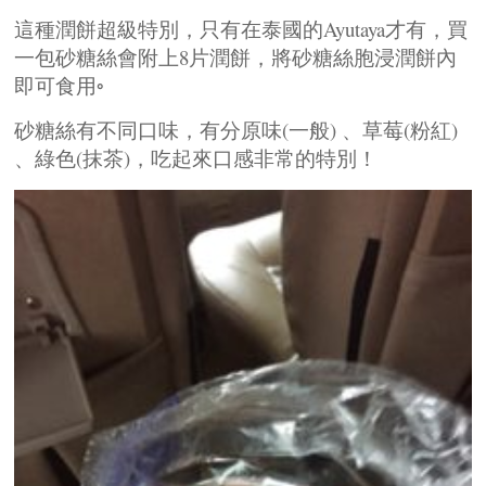
這種潤餅超級特別，只有在泰國的Ayutaya才有，買
一包砂糖絲會附上8片潤餅，將砂糖絲胞浸潤餅內
即可食用◦
砂糖絲有不同口味，有分原味(一般) 、草莓(粉紅)
、綠色(抹茶)，吃起來口感非常的特別！