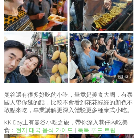
曼谷還有很多好吃的小吃，畢竟是美食大國，有泰
國人帶你逛的話，比較不會看到花花綠綠的顏色不
敢點來吃，專業講解更深入體驗更多種泰式小吃。
KK Day上有曼谷小吃之旅，帶你深入巷仔內吃美
食：
현지 태국 음식 가이드
|
툭툭 푸드 트립