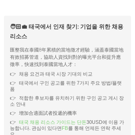
🧑🏻‍💼 태국에서 인재 찾기: 기업을 위한 채용
리소스
匯整我在泰國8年累積的當地徵才經驗，涵蓋泰國當地
有效招募管道，協助人資找到對的曝光平台和提升應
徵率，快速找到泰國當地人才：
채용 요건과 태국 시장 기대의 비교
태국에서 구인 공고를 위한 7가지 주요 방법/플랫
폼
적합한 후보자를 유치하기 위한 구인 공고 게시 장
소 안내
增加合適面試者投遞的機率
태국 채용 리소스 가이드는 단돈
30USD에 이용 가
능합니다. 관심이 있다면
FB
를 통해 언제든 연락 주세
요.