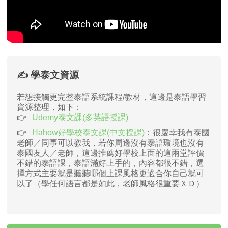
✍️ 學泰文資源
若想接觸更完整泰語系統課程/教材，這邊是泰語學習
資源整理，如下：
Udemy泰文課(多英語授課)
Hahow好學校泰文課(中文授課)
：很慶幸我有泰國
老師／同事可以教我，若你周邊沒有泰語環境也沒有
泰國友人／老師，這邊推薦好學校上面的這兩堂評價
不錯的泰語課，泰語滿好上手的，內容都很不錯，選
擇方式主要就是聽聽哪個上課風格更適合你自己就可
以了（學任何語言都是如此，老師風格很重要ＸＤ）