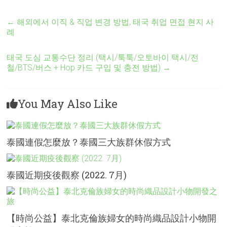
←
해외에서 이직 & 직업 변경 방법, 태국 취업 면접 현지 사
례
태국 도심 교통수단 정리 (택시/툭툭/오토바이 택시/전
철/BTS/버스 + Hop 카드 구입 및 충전 방법)
→
You May Also Like
泰國連假怎麼放？泰國三大族群休假方式
泰國近期疫後觀察 (2022. 7月)
【時尚公益】泰北克倫族婦女的時尚織品設計小物開