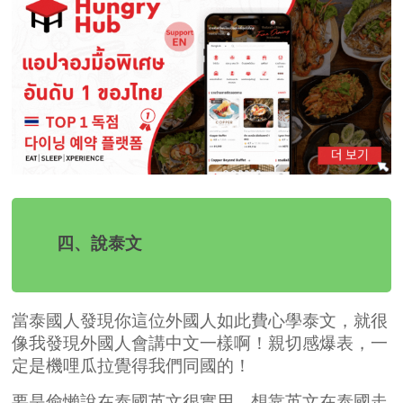
四、說泰文
當泰國人發現你這位外國人如此費心學泰文，就很
像我發現外國人會講中文一樣啊！親切感爆表，一
定是機哩瓜拉覺得我們同國的！
要是偷懶說在泰國英文很實用，想靠英文在泰國走