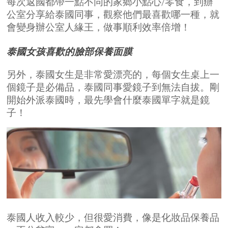
每次返國都帶一點不同的家鄉小點心/零食，到辦
公室分享給泰國同事，觀察他們最喜歡哪一種，就
會變身辦公室人緣王，做事順利效率倍增！
泰國女孩喜歡的臉部保養面膜
另外，泰國女生是非常愛漂亮的，每個女生桌上一
個鏡子是必備品，泰國同事愛鏡子到無法自拔。剛
開始外派泰國時，最先學會什麼泰國單字就是鏡
子！
泰國人收入較少，但很愛消費，像是化妝品保養品