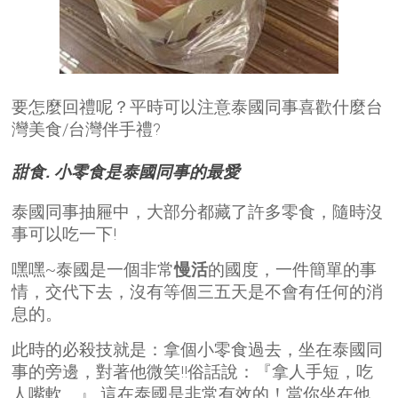
要怎麼回禮呢？平時可以注意泰國同事喜歡什麼台
灣美食/台灣伴手禮?
甜食. 小零食是泰國同事的最愛
泰國同事抽屜中，大部分都藏了許多零食，隨時沒
事可以吃一下!
嘿嘿~泰國是一個非常
慢活
的國度，一件簡單的事
情，交代下去，沒有等個三五天是不會有任何的消
息的。
此時的必殺技就是：拿個小零食過去，坐在泰國同
事的旁邊，對著他微笑!!俗話說：『拿人手短，吃
人嘴軟。』 這在泰國是非常有效的！當你坐在他