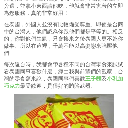
旁邊，並拿小東西請他吃，他就會非常害羞的立即
為您服務，真的非常好用！
在泰國，外國人並沒有比較備受尊重。即使是台商
中的台灣人，他們認為你跟他們都是平等的。相反
的，你對他們生氣，只會換來之後泰國人更不為你
做事。所以在這裡，千萬不能以高姿態來強壓他
們!
每次返台時，我都會帶各種不同的台灣零食來試試
看泰國同事喜歡什麼，經由我與前輩們的觀察，台
灣的零食類來說，泰國同事們喜歡
王子麵
及
小乳加
巧克力
最受歡迎，是很好的賄賂武器。