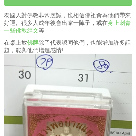
泰國人對佛教非常虔誠，也相信佛祖會為他們帶來
好運。很多人成年後會出家一陣子，或在
身上刺青
一些佛教經文
等。
在桌上放
佛牌
除了代表認同他們，也能增加許多話
題，能與他們增進感情!