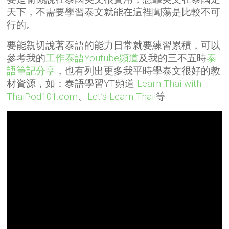
天下，不需要學習泰文就能在這裡闖蕩是比較不可
行的。
要能親切說著泰語的能力日常就要練習累積，可以
參考我的
工作泰語Youtube頻道
及我的三不五時
泰
語筆記分享
，也有列出更多我平時學泰文很好的教
材資源，如：泰語學習YT頻道-
Learn Thai with
ThaiPod101.com
、
Let’s Learn Thai!
等