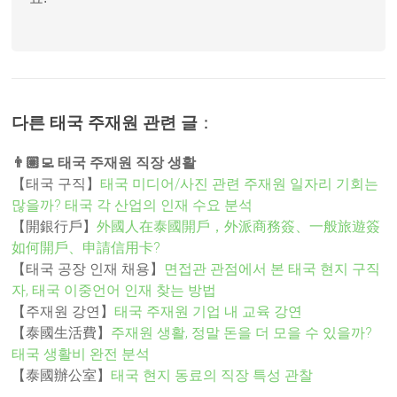
다른 태국 주재원 관련 글
：
👨🏽‍💻 태국 주재원 직장 생활
【태국 구직】
태국 미디어/사진 관련 주재원 일자리 기회는
많을까? 태국 각 산업의 인재 수요 분석
【開銀行戶】
外國人在泰國開戶，外派商務簽、一般旅遊簽
如何開戶、申請信用卡?
【태국 공장 인재 채용】
면접관 관점에서 본 태국 현지 구직
자, 태국 이중언어 인재 찾는 방법
【주재원 강연】
태국 주재원 기업 내 교육 강연
【泰國生活費】
주재원 생활, 정말 돈을 더 모을 수 있을까?
태국 생활비 완전 분석
【泰國辦公室】
태국 현지 동료의 직장 특성 관찰