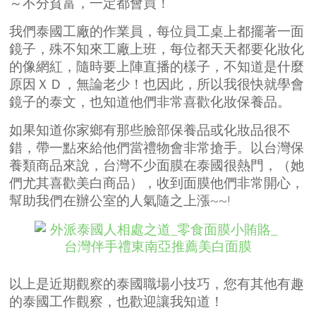
～不分貧富，一定都會買！
我們泰國工廠的作業員，每位員工桌上都擺著一面
鏡子，殊不知來工廠上班，每位都天天都要化妝化
的像網紅，隨時要上陣直播的樣子，不知道是什麼
原因ＸＤ，無論老少！也因此，所以我很快就學會
鏡子的泰文，也知道他們非常喜歡化妝保養品。
如果知道你家鄉有那些臉部保養品或化妝品很不
錯，帶一點來給他們當禮物會非常搶手。以台灣保
養類商品來說，台灣不少面膜在泰國很熱門，（她
們尤其喜歡美白商品），收到面膜他們非常開心，
幫助我們在辦公室的人氣隨之上漲~~!
以上是近期觀察的泰國職場小技巧，您有其他有趣
的泰國工作觀察，也歡迎讓我知道！