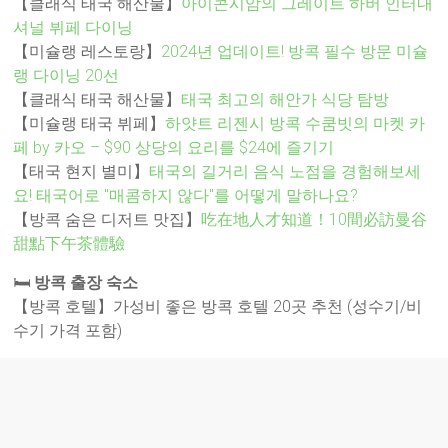
【클래식 태국 해산물】
아이콘시암의 그레이트 하버 인터내
셔널 뷔페 다이닝
【미슐랭 레스토랑】
2024년 업데이트! 방콕 필수 방문 미슐
랭 다이닝 20선
【클래식 태국 해산물】
태국 최고의 해안가 식당 탐방
【미슐랭 태국 뷔페】
하얏트 리젠시 방콕 수쿰빗의 마켓 카
페 by 카오 – $90 상당의 요리를 $24에 즐기기
【태국 현지 별미】
태국의 길거리 음식 노점을 경험해보세
요! 태국어로 "매콤하지 않다"를 어떻게 말하나요?
【방콕 숨은 디저트 맛집】
吃在地人才知道！10間必訪曼谷
甜點下午茶體驗
🛏️
방콕 출장 숙소
【방콕 호텔】가성비 좋은 방콕 호텔 20곳 추천 (성수기/비
수기 가격 포함)