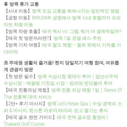
🚆 방콕 휴가 교통
【시내 이동】
방콕 도심 교통을 헤쳐나가는 일반적인 방법
【공항 이동】
BKK/DMK 공항에서 방콕 시내 호텔까지 프라
이빗 차량 이동
【방콕 차량 호출】
태국 택시 vs. 그랩, 뭐가 더 경제적일까?
【태국 첫 방문자라면?】
방콕 1일 관광 패스 추천
【방콕 기차 여행】
태국 철도 체험 – 철로 위에서 기차를 기
다리며!
⛱️ 주재원 생활의 즐거움! 현지 당일치기 여행 참여, 여유롭
게 관광지 방문
【첫 방문 필수】
방콕 수상시장 원데이 투어｜담넌사두억
수상시장・매끌렁 기찻길 시장・암파와 반딧불이 투어
【태국 전통의상 체험】
방콕 전통 의상 체험 1일｜Sense Of
Thai 전통복 대여 서비스
【2만+ 후기 마사지】
방콕 Let’s Relax Spa｜수상 경력의 스
파 & 마사지, 핫스톤·아로마 테라피, 믿고 즐기는 휴식
【태국 골프 완전 가이드】
태국 전역 골프장 총정리 |
Thailand Golf Course