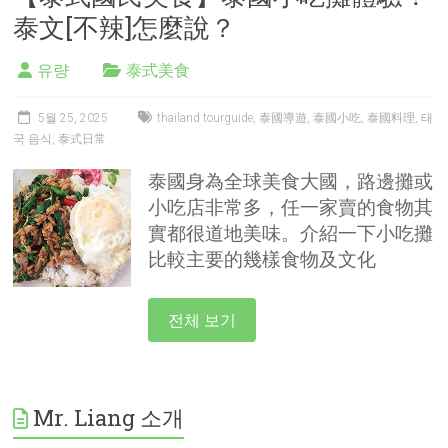
泰文[不辣]怎麼說？
유량
泰式美食
5월 25, 2025
thailand tourguide
,
泰國導遊
,
泰國小吃
,
泰國料理
,
태
국 음식
,
泰式日常
泰國身為全球美食大國，路邊攤或
小吃店非常多，任一家賣的食物其
實都很道地美味。介紹一下小吃攤
比較主要的幾樣食物及文化
전체 보기
Mr. Liang 소개