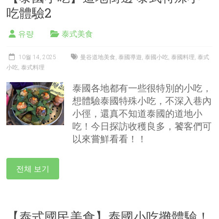
吃體驗2
유량
泰式美食
10월 14, 2025
曼谷道地美食
,
泰國導遊
,
泰國小吃
,
泰國料理
,
泰式
小吃
,
泰式料理
泰國各地都有一些很特別的小吃，
想體驗泰國特殊小吃，不深入巷內
小徑，還真不知道泰國的道地小
吃！今日探訪收穫良多，饕客們可
以來嘗鮮看看！！
전체 보기
【泰式國民美食】泰國小吃攤體驗！