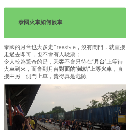
泰國火車如何候車
泰國的月台也大多走Freestyle，沒有閘門，就直接
走過去即可，也不會有人驗票；
令人較為驚奇的是，乘客不會只待在”
月台
”上等待
火車到來，而會到月台
對面的”鐵軌”上等火車
，
直
接由另一側門上車，覺得真是危險
.