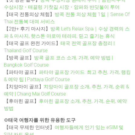
수상시장・매끌렁 기찻길 시장・암파와 반딧불이 투어
【태국 전통의상 체험】
방콕 전통 의상 체험 1일｜Sense Of
Thai 전통복 대여 서비스
【2만+ 후기 마사지】
방콕 Let’s Relax Spa｜수상 경력의 스
파 & 마사지, 핫스톤·아로마 테라피, 믿고 즐기는 휴식
【태국 골프 완전 가이드】
태국 전역 골프장 총정리 |
Thailand Golf Course
【방콕 골프】
방콕 골프 코스 소개, 가격, 예약 방법 |
Bangkok Golf Course
【파타야 골프】
파타야 골프장 가이드: 최고 추천, 가격, 랭킹
& 예약 팁 | Pattaya Golf Course
【치앙마이 골프】
치앙마이 골프장 소개, 추천, 가격, 순위 &
예약 | Chiang Mai Golf Course
【후아힌 골프】
후아힌 골프장 소개, 추천, 가격, 순위, 예약
방법
⚙️
태국 여행자를 위한 유용한 도구
【태국 무제한 인터넷】
여행자들에게 인기 있는 eSIM 및
SIM 카드 옵션