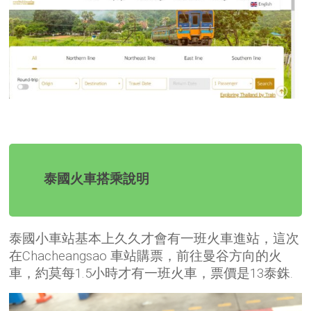
泰國火車搭乘說明
泰國小車站基本上久久才會有一班火車進站，這次
在Chacheangsao 車站購票，前往曼谷方向的火
車，約莫每1.5小時才有一班火車，票價是13泰銖
.