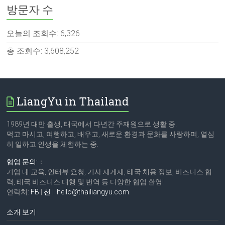
방문자 수
오늘의 조회수:
6,326
총 조회수:
3,608,252
LiangYu in Thailand
1989년 대만 출생, 태국에서 다년간 주재원으로 생활 중.
먹고 마시고, 여행하고, 배우고, 새로운 환경과 문화를 사랑하며, 열심
히 일하고 인생을 체험하는 중.
협업 문의:
：
기업 내 교육, 인터뷰 요청, 기사 재게재, 태국 채용 정보, 비즈니스 협
력, 태국 비즈니스 대행 및 번역 등 다양한 협업 환영!
연락처:
FB
|
선
|
hello@thailiangyu.com
.
소개 보기