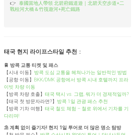
泰國當地人帶領 北碧府鐵道遊｜北碧天空步道+二
戰桂河大橋＆竹筏遊河+死亡鐵路
태국 현지 라이프스타일 추천
：
🚆 방콕 교통 티켓 및 패스
【시내 이동】
방콕 도심 교통을 헤쳐나가는 일반적인 방법
【공항 이동】
BKK/DMK 공항에서 방콕 시내 호텔까지 프라
이빗 차량 이동
【방콕 차량 호출】
태국 택시 vs. 그랩, 뭐가 더 경제적일까?
【태국 첫 방문자라면?】
방콕 1일 관광 패스 추천
【방콕 기차 여행】
태국 철도 체험 – 철로 위에서 기차를 기
다리며!
⛱️ 계획 없이 즐기자! 현지 1일 투어로 더 많은 명소 탐방
【첫 방문 필수】
방콕 수상시장 원데이 투어｜담넌사두억