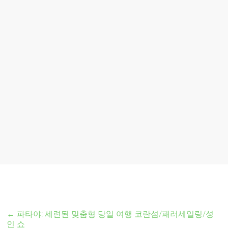
←
파타야: 세련된 맞춤형 당일 여행 코란섬/패러세일링/성
인 쇼