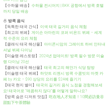
【수하물 배송】
수하물 컨시어지 | BKK 공항에서 방콕 호텔
까지 당일 배송
🍜
방콕 음식
【독특한 태국 간식】
이색 태국 길거리 음식 체험
【최고의 뷔페】
게이손 아마린의 코퍼 비욘드 뷔페 – 세계
적 수준의 요리 체험
【클래식 태국 해산물】
아이콘시암의 그레이트 하버 인터내
셔널 뷔페 다이닝
【미슐랭 레스토랑】
2024년 업데이트! 방콕 필수 방문 미슐
랭 다이닝 20선
【클래식 태국 해산물】
태국 최고의 해안가 식당 탐방
【미슐랭 태국 뷔페】
하얏트 리젠시 방콕 수쿰빗의 마켓 카
페 by 카오 – $90 상당의 요리를 $24에 즐기기
【태국 현지 별미】
태국의 길거리 음식 노점을 경험해보세
요! 태국어로 "매콤하지 않다"를 어떻게 말하나요?
【방콕 숨은 디저트 맛집】
吃在地人才知道！10間必訪曼谷
甜點下午茶體驗