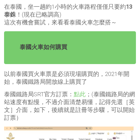
在泰國，坐一趟約1小時的火車路程僅僅只要約
13
泰銖
！(現在已略調高)
這次有機會嘗試，來看看泰國火車怎麼搭～
泰國火車如何購買
以前泰國買火車票是必須現場購買的，2021年開
始，泰國鐵路局開放線上購買了
泰國鐵路局SRT官方訂票：
點此
；(泰國鐵路局的網
站速度有點慢，不過介面清楚易懂，記得先選［英
文］介面，如下，後續就是註冊等步驟，可以開始
訂票）